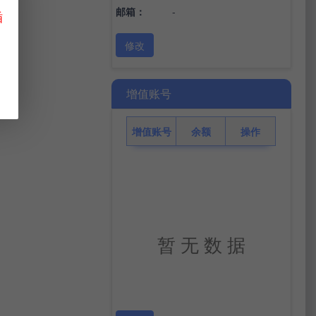
邮箱：
-
插
修改
增值账号
增值账号
余额
操作
暂 无 数 据