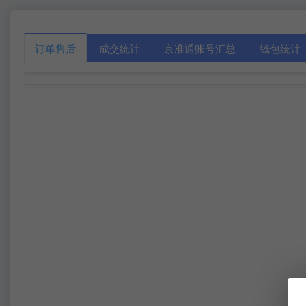
订单售后
成交统计
京准通账号汇总
钱包统计