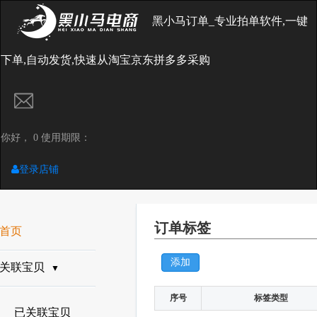
黑小马订单_专业拍单软件,一键
下单,自动发货,快速从淘宝京东拼多多采购
你好， 0 使用期限：
登录店铺
订单标签
首页
添加
关联宝贝
▼
序号
标签类型
已关联宝贝